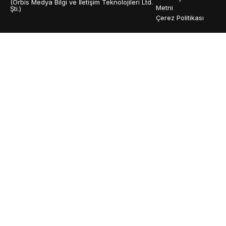
(Orbis Medya Bilgi ve İletişim Teknolojileri Ltd.
Metni
Şti.)
Çerez Politikası