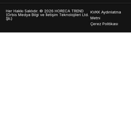
Her Hakkı Saklıdır. © 2026 HORECA TREND
KVKK Aydınlatma
(Orbis Medya Bilgi ve İletişim Teknolojileri Ltd.
Metni
Şti.)
Çerez Politikası