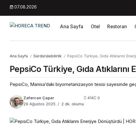
07.08.2026
Ana Sayfa
Otel
Restoran
Ana Sayfa
Sürdürülebilirlik
PepsiCo Türkiye, Gıda Atıklarını Ener
/
/
PepsiCo Türkiye, Gıda Atıklarını
PepsiCo, Manisa’daki biyometanizasyon tesisi sayesinde geçen 
Zafercan Çapar
414
0
29 Ağustos 2025
2 dk. okuma