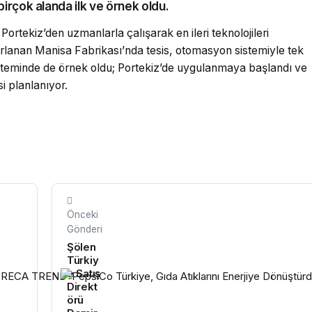
rçok alanda ilk ve örnek oldu.
Portekiz’den uzmanlarla çalışarak en ileri teknolojileri
arlanan Manisa Fabrikası’nda tesis, otomasyon sistemiyle tek
steminde de örnek oldu; Portekiz’de uygulanmaya başlandı ve
i planlanıyor.
Önceki
Gönderi
Şölen
Türkiy
e Satış
Direkt
örü