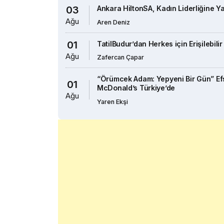
03
Ankara HiltonSA, Kadın Liderliğine Ya
Ağu
Aren Deniz
01
TatilBudur’dan Herkes için Erişilebilir
Ağu
Zafercan Çapar
“Örümcek Adam: Yepyeni Bir Gün” E
01
McDonald’s Türkiye’de
Ağu
Yaren Ekşi