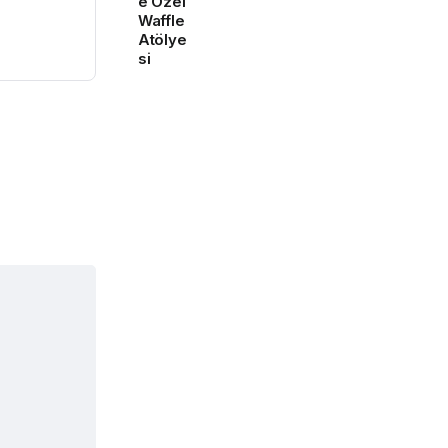
e Özel
Waffle
Atölye
si