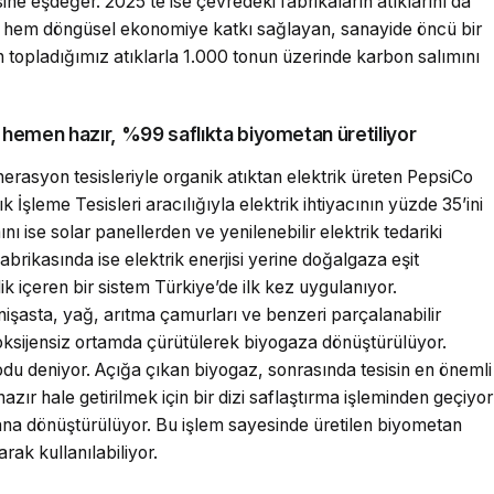
e eşdeğer. 2025’te ise çevredeki fabrikaların atıklarını da
hem döngüsel ekonomiye katkı sağlayan, sanayide öncü bir
en topladığımız atıklarla 1.000 tonun üzerinde karbon salımını
ma hemen hazır, %99 saflıkta biyometan üretiliyor
nerasyon tesisleriyle organik atıktan elektrik üreten PepsiCo
 İşleme Tesisleri aracılığıyla elektrik ihtiyacının yüzde 35’ini
mını ise solar panellerden ve yenilenebilir elektrik tedariki
brikasında ise elektrik enerjisi yerine doğalgaza eşit
ik içeren bir sistem Türkiye’de ilk kez uygulanıyor.
işasta, yağ, arıtma çamurları ve benzeri parçalanabilir
 oksijensiz ortamda çürütülerek biyogaza dönüştürülüyor.
u deniyor. Açığa çıkan biyogaz, sonrasında tesisin en önemli
azır hale getirilmek için bir dizi saflaştırma işleminden geçiyor
a dönüştürülüyor. Bu işlem sayesinde üretilen biyometan
rak kullanılabiliyor.