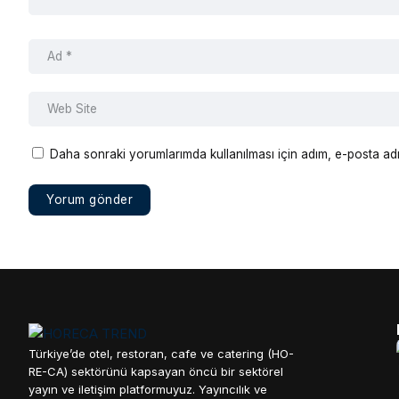
Daha sonraki yorumlarımda kullanılması için adım, e-posta adr
Türkiye’de otel, restoran, cafe ve catering (HO-
RE-CA) sektörünü kapsayan öncü bir sektörel
yayın ve iletişim platformuyuz. Yayıncılık ve