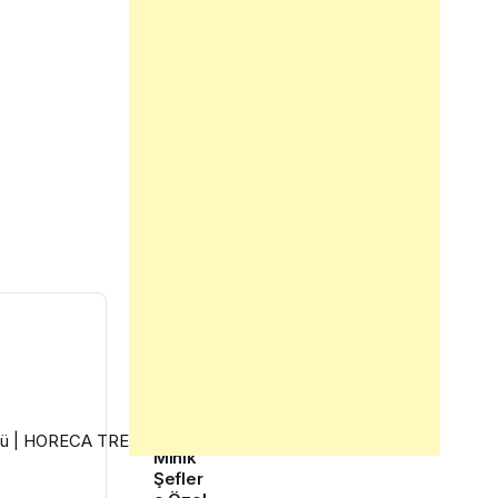
Sonraki
Gönderi
Goga
Beach’
ten
Minik
Şefler