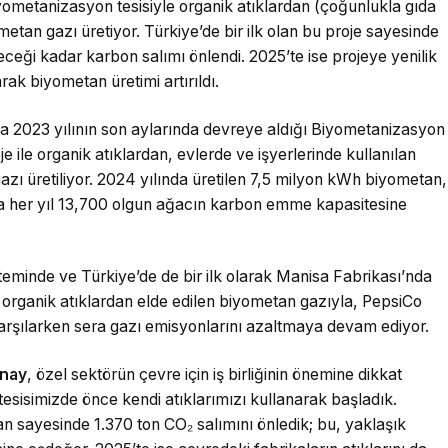
yometanizasyon tesisiyle organik atıklardan (çoğunlukla gıda
ometan gazı üretiyor. Türkiye’de bir ilk olan bu proje sayesinde
ceği kadar karbon salımı önlendi. 2025’te ise projeye yenilik
arak biyometan üretimi artırıldı.
a 2023 yılının son aylarında devreye aldığı Biyometanizasyon
Proje ile organik atıklardan, evlerde ve işyerlerinde kullanılan
zı üretiliyor. 2024 yılında üretilen 7,5 milyon kWh biyometan,
 da her yıl 13,700 olgun ağacın karbon emme kapasitesine
eminde ve Türkiye’de de bir ilk olarak Manisa Fabrikası’nda
e organik atıklardan elde edilen biyometan gazıyla, PepsiCo
karşılarken sera gazı emisyonlarını azaltmaya devam ediyor.
ünay
, özel sektörün çevre için iş birliğinin önemine dikkat
esisimizde önce kendi atıklarımızı kullanarak başladık.
n sayesinde 1.370 ton CO₂ salımını önledik; bu, yaklaşık