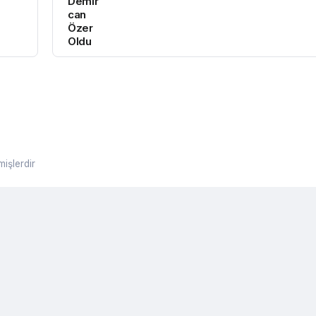
Demir
can
Özer
Oldu
mişlerdir