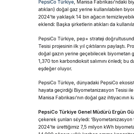
PepsiCo Türkiye
, Manisa Fabrikası’ndaki bi
atıkları) doğal gaz yerine kullanılabilen biy
2024’te yaklaşık 14 bin ağacın temizleyebile
eklendi: Başka şirketlerin atıkları da kullanıl
PepsiCo Türkiye, pep+ strateji doğrultusund
Tesisi projesinin ilk yıl çıktılarını paylaştı. 
doğal gazın yerine geçebilecek biyometan ga
1,370 ton karbondioksit salımını önledi; bu
eşdeğer oluyor.
PepsiCo Türkiye, dünyadaki PepsiCo ekosist
hayata geçirdiği Biyometanizasyon Tesisi il
Manisa Fabrikası’nın doğal gaz ihtiyacının 
PepsiCo Türkiye Genel Müdürü Ergün G
çekerek şunları söyledi: ‘Biyometanizasyon t
2024’te ürettiğimiz 7,5 milyon kWh biyometa