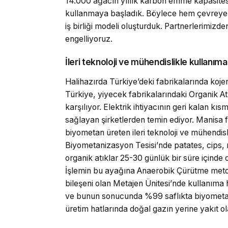
14.000 ağacın yıllık karbon emme kapasitesin
kullanmaya başladık. Böylece hem çevreye 
iş birliği modeli oluşturduk. Partnerlerimizd
engelliyoruz.
İleri teknoloji ve mühendislikle kullanı
Halihazırda Türkiye’deki fabrikalarında koje
Türkiye, yiyecek fabrikalarındaki Organik Atık
karşılıyor. Elektrik ihtiyacının geri kalan kıs
sağlayan şirketlerden temin ediyor. Manisa fa
biyometan üreten ileri teknoloji ve mühendisl
Biyometanizasyon Tesisi’nde patates, cips, n
organik atıklar 25-30 günlük bir süre içinde
İşlemin bu ayağına Anaerobik Çürütme metod
bileşeni olan Metajen Ünitesi’nde kullanıma h
ve bunun sonucunda %99 saflıkta biyometan
üretim hatlarında doğal gazın yerine yakıt ola