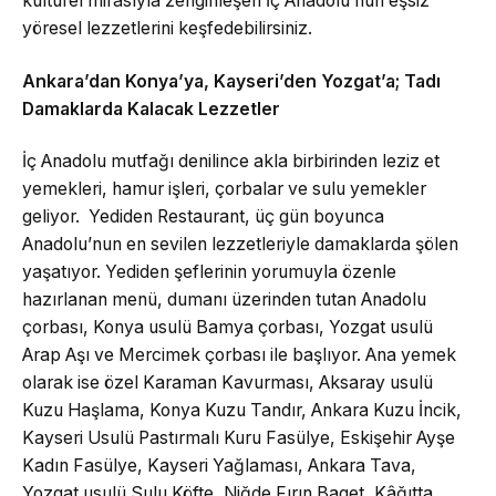
kültürel mirasıyla zenginleşen
İç Anadolu’nun eşsiz
yöresel lezzetlerini keşfedebilirsiniz.
Ankara’dan Konya’ya, Kayseri’den Yozgat’a; Tadı
Damaklarda Kalacak Lezzetler
İç Anadolu mutfağı denilince akla birbirinden leziz et
yemekleri, hamur işleri, çorbalar ve sulu yemekler
geliyor. Yediden Restaurant, üç gün boyunca
Anadolu’nun en sevilen lezzetleriyle damaklarda şölen
yaşatıyor.
Yediden şeflerinin yorumuyla özenle
hazırlanan menü, dumanı üzerinden tutan Anadolu
çorbası, Konya usulü Bamya çorbası, Yozgat usulü
Arap Aşı ve Mercimek çorbası ile başlıyor. Ana yemek
olarak ise özel Karaman Kavurması, Aksaray usulü
Kuzu Haşlama, Konya Kuzu Tandır, Ankara Kuzu İncik,
Kayseri Usulü Pastırmalı Kuru Fasülye, Eskişehir Ayşe
Kadın Fasülye, Kayseri Yağlaması, Ankara Tava,
Yozgat usulü Sulu Köfte, Niğde Fırın Baget, Kâğıtta