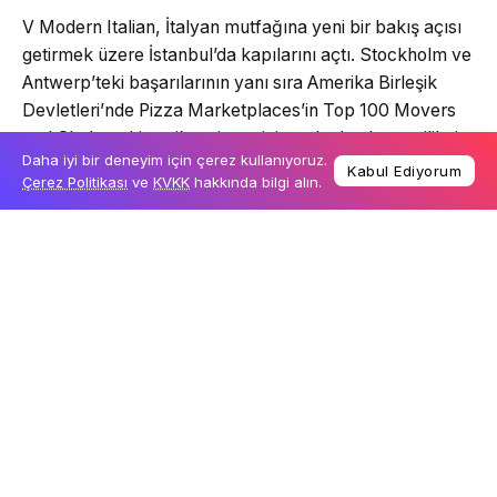
V Modern Italian, İtalyan mutfağına yeni bir bakış açısı
getirmek üzere İstanbul’da kapılarını açtı. Stockholm ve
Antwerp’teki başarılarının yanı sıra Amerika Birleşik
Devletleri’nde Pizza Marketplaces’in Top 100 Movers
and Shakers Listesi’ne girmesinin ardından bu yenilikçi
Daha iyi bir deneyim için çerez kullanıyoruz.
konsept Avrupa ve Orta Doğu’da hızla yayıldı. V
Kabul Ediyorum
Çerez Politikası
ve
KVKK
hakkında bilgi alın.
Turkish
Modern Italian, İstanbullu lezzet severlere şehrin
kozmopolit yaşam tarzına ve zengin kültürel altyapısına
mükemmel bir şekilde uyan çağdaş İtalyan lezzetlerini
deneyimleme şansı sunuyor. Küresel bir Fast Fine
restoranı olan V Modern Italian, hızlı servisi rafine
lezzetlerle birleştirerek tüm duyular için unutulmaz bir
yemek deneyimi sunmayı amaçlıyor. Ödüllü şef Luke
Thomas tarafından hazırlanan çağdaş İtalyan menüsü,
enfes mezeler, eşsiz makarnalar, ekşi mayalı pizzalar
ve cezbedici tatlılarla her damak zevkine hitap ediyor. El
yapımı kokteyller, restoranın büyüleyici atmosferini