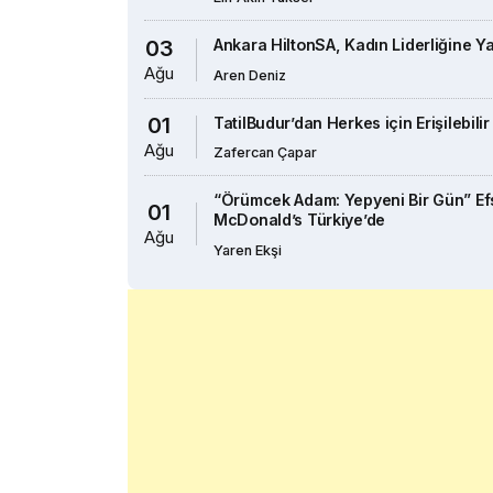
03
Ankara HiltonSA, Kadın Liderliğine Ya
Ağu
Aren Deniz
01
TatilBudur’dan Herkes için Erişilebilir
Ağu
Zafercan Çapar
“Örümcek Adam: Yepyeni Bir Gün” E
01
McDonald’s Türkiye’de
Ağu
Yaren Ekşi