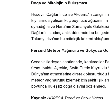
Doğa ve Mitolojinin Buluşması
Hüseyin Çağlar İnce ise Akdeniz’in zengin mit
kıyılarında yetişen keçiboynuzu ağacının mit
oynadığını ve Hera’nın Samanyolu Galaksisi’
Dağları’nın adını, antik dönemde bu bölge
Takımyıldızı’nın bu mitolojik kökeni olduğunu
Perseid Meteor Yağmuru ve Gökyüzü Gö
Gecenin ilerleyen saatlerinde, katılımcılar
fırsatı buldu. Aytekin, Swift-Tuttle Kuyruklu
Dünya’nın atmosferine girerek oluşturduğu bu
meteor yağmurunu izlemek için şehir ışıklar
boyunca bu eşsiz doğa olayını gözlemledi.
Kaynak:
HORECA Trend ve Barut Hotels