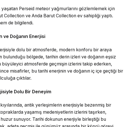
en yaşatan Perseid meteor yağmurlarını gözlemlemek için
 Collection ve Anda Barut Collection ev sahipliği yaptı.
em de bilgilendi.
n ve Doğanın Enerjisi
erjisiyle dolu bir atmosferde, modern konforu bir araya
n bulunduğu bölgede, tarihin derin izleri ve doğanın eşsiz
 bu büyüleyici atmosferde geçmişin izlerini takip ederken,
ince misafirler, bu tarihi enerjinin ve doğanın iç içe geçtiği bir
culuğa çıktılar.
rjisiyle Dolu Bir Deneyim
ıyılarında, antik yerleşimlerin enerjisiyle bezenmiş bir
topraklarda yaşamış medeniyetlerin izlerini taşırken,
r huzur sunuyor. Tarihi dokunun enerjiyle birleştiği bu
, adeta geçmiş ile günümüz arasında bir köprü görevi