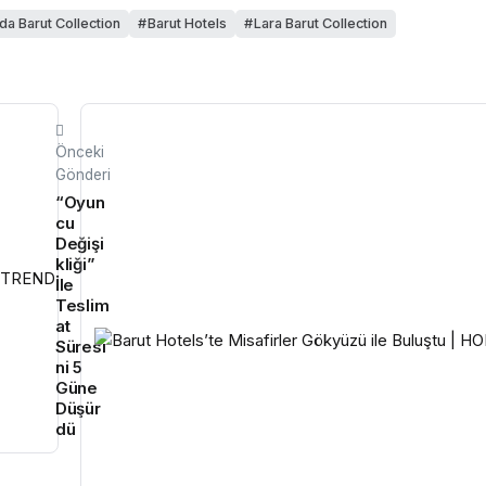
da Barut Collection
Barut Hotels
Lara Barut Collection
Önceki
Gönderi
“Oyun
cu
Değişi
kliği”
İle
Teslim
at
Süresi
ni 5
Güne
Düşür
dü