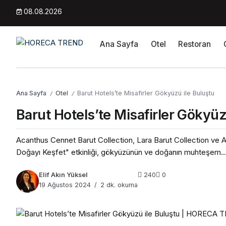
08.08.2026
Ana Sayfa
Otel
Restoran
Ana Sayfa
Otel
Barut Hotels’te Misafirler Gökyüzü ile Buluştu
/
/
Barut Hotels’te Misafirler Gökyüz
Acanthus Cennet Barut Collection, Lara Barut Collection ve An
Doğayı Keşfet" etkinliği, gökyüzünün ve doğanın muhteşem..
Elif Akın Yüksel
240
0
19 Ağustos 2024
2 dk. okuma