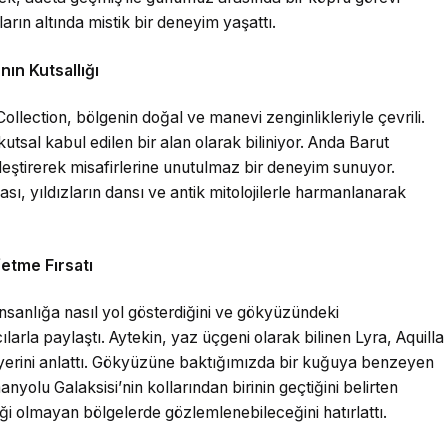
zların altında mistik bir deneyim yaşattı.
ın Kutsallığı
llection, bölgenin doğal ve manevi zenginlikleriyle çevrili.
tsal kabul edilen bir alan olarak biliniyor. Anda Barut
rleştirerek misafirlerine unutulmaz bir deneyim sunuyor.
sı, yıldızların dansı ve antik mitolojilerle harmanlanarak
etme Fırsatı
nsanlığa nasıl yol gösterdiğini ve gökyüzündeki
cılarla paylaştı. Aytekin, yaz üçgeni olarak bilinen Lyra, Aquilla
yerini anlattı. Gökyüzüne baktığımızda bir kuğuya benzeyen
olu Galaksisi’nin kollarından birinin geçtiğini belirten
iliği olmayan bölgelerde gözlemlenebileceğini hatırlattı.