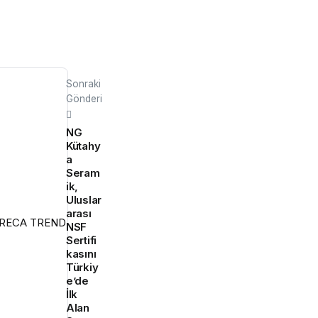
Sonraki
Gönderi
NG
Kütahy
a
Seram
ik,
Uluslar
arası
NSF
Sertifi
kasını
Türkiy
e’de
İlk
Alan