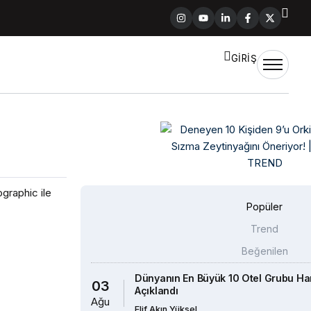
GİRİŞ
graphic ile
Popüler
Trend
Beğenilen
Dünyanın En Büyük 10 Otel Grubu Han
03
Açıklandı
Ağu
Elif Akın Yüksel