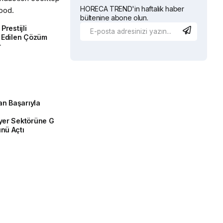
HORECA TREND'in haftalık haber
bültenine abone olun.
Prestijli
h Edilen Çözüm
r
n Başarıyla
iyer Sektörüne G
nü Açtı