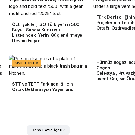
Türk Denizciliğinin 
Projelerinin Terci
Öztiryakiler, ISO Türkiye’nin 500
Ortağı: Öztiryakile
Büyük Sanayi Kuruluşu
Listesindeki Yerini Güçlendirmeye
Devam Ediyor
Hürmüz Boğazı’nda
SIVIL TOPLUM
KRUVAZIYER
Geçen
Celestyal, Kruvaz
üvenli Geçişin Önü
STT ve TETT Farkındalığı İçin
Ortak Deklarasyon Yayımlandı
Daha Fazla İçerik