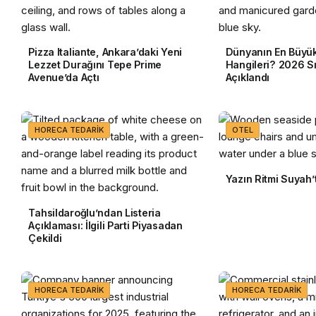
Pizza Italiante, Ankara’daki Yeni
Dünyanın En Büyük
Lezzet Durağını Tepe Prime
Hangileri? 2026 S
Avenue’da Açtı
Açıklandı
HORECA TEDARIK
OTEL
Yazın Ritmi Suyah’
Tahsildaroğlu’ndan Listeria
Açıklaması: İlgili Parti Piyasadan
Çekildi
HORECA TEDARIK
HORECA TEDARIK