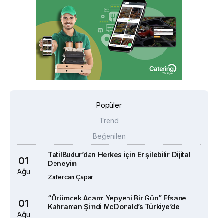
Popüler
Trend
Beğenilen
TatilBudur’dan Herkes için Erişilebilir Dijital
01
Deneyim
Ağu
Zafercan Çapar
“Örümcek Adam: Yepyeni Bir Gün” Efsane
01
Kahraman Şimdi McDonald’s Türkiye’de
Ağu