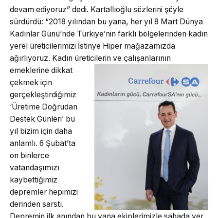
devam ediyoruz” dedi. Kartallıoğlu sözlerini şöyle
sürdürdü: “2018 yılından bu yana, her yıl 8 Mart Dünya
Kadınlar Günü’nde Türkiye’nin farklı bölgelerinden kadın
yerel üreticilerimizi İstinye Hiper mağazamızda
ağırlıyoruz. Kadın üreticilerin ve çalı
şanlarının
emeklerine dikkat
çekmek için
gerçekleştirdiğimiz
‘Üretime Doğrudan
Destek Günleri’ bu
yıl bizim için daha
anlamlı. 6 Şubat’ta
on binlerce
vatandaşımızı
kaybettiğimiz
depremler hepimizi
derinden sarstı.
Depremin ilk anından bu yana ekiplerimizle sahada yer