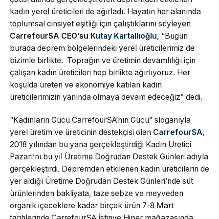
kadın yerel üreticileri de ağırladı. Hayatın her alanında
toplumsal cinsiyet eşitliği için çalıştıklarını söyleyen
CarrefourSA CEO’su
Kutay Kartallıoğlu
, “Bugün
burada deprem bölgelerindeki yerel üreticilerimiz de
bizimle birlikte. Toprağın ve üretimin devamlılığı için
çalışan kadın üreticileri hep birlikte ağırlıyoruz. Her
koşulda üreten ve ekonomiye katılan kadın
üreticilerimizin yanında olmaya devam edeceğiz” dedi.
“Kadınların Gücü CarrefourSA’nın Gücü” sloganıyla
yerel üretim ve üreticinin destekçisi olan
CarrefourSA
,
2018 yılından bu yana gerçekleştirdiği Kadın Üretici
Pazarı’nı bu yıl Üretime Doğrudan Destek Günleri adıyla
gerçekleştirdi. Depremden etkilenen kadın üreticilerin de
yer aldığı Üretime Doğrudan Destek Günleri’nde süt
ürünlerinden bakliyata, taze sebze ve meyveden
organik içeceklere kadar birçok ürün 7-8 Mart
tarihlerinde CarrefourSA İstinye Hiper mağazasında