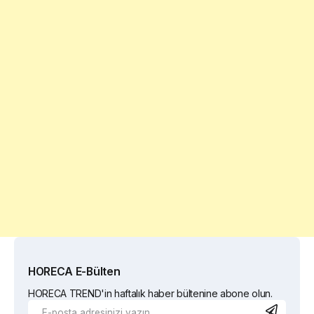
HORECA E-Bülten
HORECA TREND'in haftalık haber bültenine abone olun.