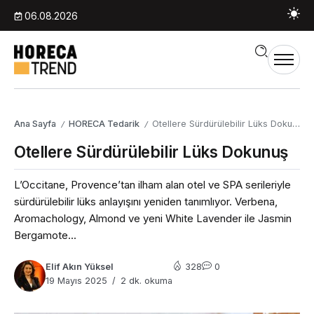
06.08.2026
Ana Sayfa
HORECA Tedarik
Otellere Sürdürülebilir Lüks Dokunuş
/
/
Otellere Sürdürülebilir Lüks Dokunuş
L’Occitane, Provence’tan ilham alan otel ve SPA serileriyle
sürdürülebilir lüks anlayışını yeniden tanımlıyor. Verbena,
Aromachology, Almond ve yeni White Lavender ile Jasmin
Bergamote...
Elif Akın Yüksel
328
0
19 Mayıs 2025
2 dk. okuma